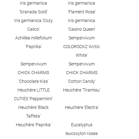
Iris germanica
Iris germanica
'Granada Gold'
'Flament Rose'
Iris germanica 'Cozy
Iris germanica
Calico'
'Casino Queen'
Achillea millefolium
Sempervivum
'Paprika'
COLOROCKZ 'Arctic
White'
Sempervivum
Sempervivum
CHICK CHARMS
CHICK CHARMS
'Chocolate Kiss'
'Cotton Candy'
Heuchère LITTLE
Heuchère 'Tiramisu'
CUTIES 'Peppermint'
Heuchère 'Black
Heuchère 'Electra'
Taffeta'
Heuchère 'Paprika'
Eucalyptus
leucoxylon rosea