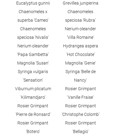
Eucalyptus gunnii
Grevillea juniperina
Chaenomeles x
Chaenomeles
superba 'Cameo'
speciosa 'Rubra'
Chaenomeles
Nerium oleander
speciosa 'Nivalis'
'Villa Romaine'
Nerium oleander
Hydrangea aspera
'Papa Gambetta'
'Hot Chocolate'
Magnolia 'Susan'
Magnolia 'Genie'
Syringa vulgaris
Syringa 'Belle de
'Sensation'
Nancy'
Viburnum plicatum
Rosier Grimpant
'Kilimandjaro'
'Vanille Fraise'
Rosier Grimpant
Rosier Grimpant
'Pierre de Ronsard'
'Christophe Colomb'
Rosier Grimpant
Rosier Grimpant
'Botero'
'Bellagio'