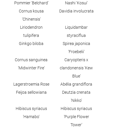
Pommier 'Belchard'
Nashi 'Kosui'
Cornus kousa
Davidia involucrata
'Chinensis'
Liriodendron
Liquidambar
tulipifera
styraciflua
Ginkgo biloba
Spirea japonica
'Froebelii'
Cornus sanguinea
Caryopteris x
'Midwinter Fire'
clandonensis 'Kew
Blue'
Lagerstroemia Rose
Abélia grandiflora
Feijoa sellowiana
Deutzia crenata
'Nikko'
Hibiscus syriacus
Hibiscus syriacus
'Hamabo'
'Purple Flower
Tower'