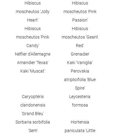
Hibiscus
Hibiscus
moscheutos 'Jolly
moscheutos 'Pink
Heart'
Passion'
Hibiscus
Hibiscus
moscheutos 'Pink
moscheutos 'Geant
Candy'
Red'
Néflier d'Allemagne
Grenadier
Amandier 'Texas'
Kaki 'Vaniglia'
Kaki 'Muscat'
Perovskia
atriplicifolia 'Blue
Spire'
Caryoptéris
Leycesteria
clandonensis
formosa
'Grand Bleu'
Sorbaria sorbifolia
Hortensia
'Sem'
paniculata 'Little