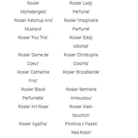
Accueil
Rosier
Rosier 'Lady
'Michelangelo'
Perfume'
a production
06 23 80 43 0
Rosier 'Ketchup And
Rosier 'Imaginaire
Produits
Mustard'
Parfumé'
Rosier 'Fox Trot'
Rosier 'Eddy
Avis
Mitchell'
Actualités
Rosier 'Dame de
Rosier 'Christophe
Rejoignez-nous
Coeur'
Colomb'
Contact
Rosier 'Catherine
Rosier 'Brocéliande'
Frot'
Rosier 'Black
Rosier 'Bertrand
Perfumella'
Amoussou'
Rosier 'Art Rose'
Rosier 'Alain
Souchon'
Rosier 'Agatha'
Photinia x fraseri
'Red Robin'