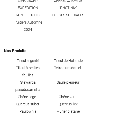
LIVRAISON /
OFFRE AUTOMNE
EXPEDITION
'PHOTINIA'
CARTE FIDELITE
OFFRES SPECIALES
Fruitiers Automne
2024
0
€
VALIDER VOTRE PANIER
Nos Produits
Tilleul argenté
Tilleul de Hollande
Tilleul à petites
Tetradium danielli
feuilles
Stewartia
Saule pleureur
pseudocamellia
Chêne liège -
Chêne vert -
Quercus suber
Quercus ilex
Paulownia
Mûrier platane