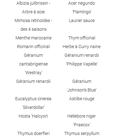
Albizia julibrissin -
Acer negundo
Arbre à soie
'Flamingo'
Mimosa retinoïdes -
Laurier sauce
des 4 saisons
Menthe marocaine
Thym officinal
Romarin officinal
Herbe à Curry naine
Géranium
Géranium renardii
cantabrigiense
'Philippe Vapelle'
'Westray'
Géranium renardii
Géranium
'Johnson's Blue'
Eucalyptus cinerea
Astilbe rouge
'Silverdollar'
Hosta 'Halcyon'
Hellebore niger
'Praecox'
Thymus doerfleri
Thymus serpyllum