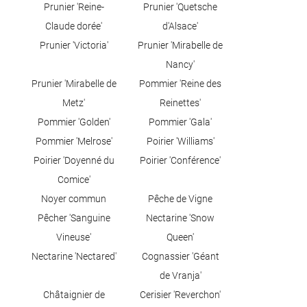
Prunier 'Reine-
Prunier 'Quetsche
Claude dorée'
d'Alsace'
Prunier 'Victoria'
Prunier 'Mirabelle de
Nancy'
Prunier 'Mirabelle de
Pommier 'Reine des
Metz'
Reinettes'
Pommier 'Golden'
Pommier 'Gala'
Pommier 'Melrose'
Poirier 'Williams'
Poirier 'Doyenné du
Poirier 'Conférence'
Comice'
Noyer commun
Pêche de Vigne
Pêcher 'Sanguine
Nectarine 'Snow
Vineuse'
Queen'
Nectarine 'Nectared'
Cognassier 'Géant
de Vranja'
Châtaignier de
Cerisier 'Reverchon'