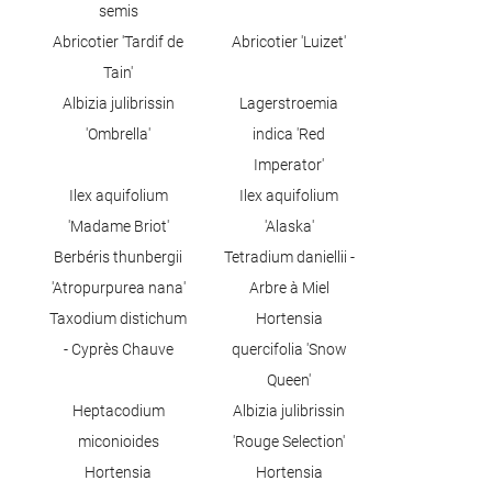
semis
Abricotier 'Tardif de
Abricotier 'Luizet'
Tain'
Albizia julibrissin
Lagerstroemia
'Ombrella'
indica 'Red
Imperator'
Ilex aquifolium
Ilex aquifolium
'Madame Briot'
'Alaska'
Berbéris thunbergii
Tetradium daniellii -
'Atropurpurea nana'
Arbre à Miel
Taxodium distichum
Hortensia
- Cyprès Chauve
quercifolia 'Snow
Queen'
Heptacodium
Albizia julibrissin
miconioides
'Rouge Selection'
Hortensia
Hortensia