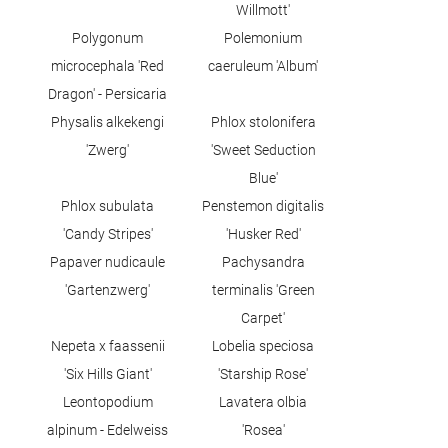
Willmott'
Polygonum
Polemonium
microcephala 'Red
caeruleum 'Album'
Dragon' - Persicaria
Physalis alkekengi
Phlox stolonifera
'Zwerg'
'Sweet Seduction
Blue'
Phlox subulata
Penstemon digitalis
'Candy Stripes'
'Husker Red'
Papaver nudicaule
Pachysandra
'Gartenzwerg'
terminalis 'Green
Carpet'
Nepeta x faassenii
Lobelia speciosa
'Six Hills Giant'
'Starship Rose'
Leontopodium
Lavatera olbia
alpinum - Edelweiss
'Rosea'