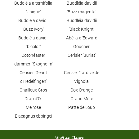
Buddléia alternifolia
Buddléia davidii
'Unique'
'Buzz magenta'
Buddléia davidii
Buddléia davidii
'Buzz Ivory'
'Black Knight'
Buddléia davidii
Abélia x 'Edward
'bicolor'
Goucher'
Cotonéaster
Cerisier 'Burlat'
dammeri 'Skogholm'
Cerisier 'Géant
Cerisier 'Tardive de
d'Hedelfingen'
Vignola'
Chailleux Gros
Cox Orange
Drap d'Or
Grand Mère
Melrose
Patte de Loup
Elaeagnus ebbingei
Viv'Les Fleurs