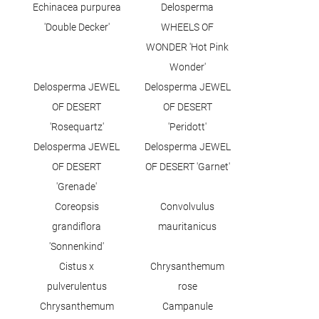
Echinacea purpurea
Delosperma
'Double Decker'
WHEELS OF
WONDER 'Hot Pink
Wonder'
Delosperma JEWEL
Delosperma JEWEL
OF DESERT
OF DESERT
'Rosequartz'
'Peridott'
Delosperma JEWEL
Delosperma JEWEL
OF DESERT
OF DESERT 'Garnet'
'Grenade'
Coreopsis
Convolvulus
grandiflora
mauritanicus
'Sonnenkind'
Cistus x
Chrysanthemum
pulverulentus
rose
Chrysanthemum
Campanule