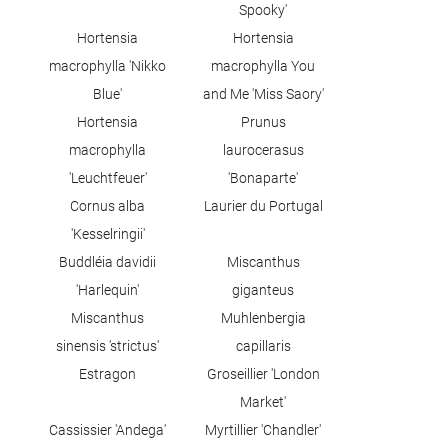
Spooky'
Hortensia
Hortensia
macrophylla 'Nikko
macrophylla You
Blue'
and Me 'Miss Saory'
Hortensia
Prunus
macrophylla
laurocerasus
'Leuchtfeuer'
'Bonaparte'
Cornus alba
Laurier du Portugal
'Kesselringii'
Buddléia davidii
Miscanthus
'Harlequin'
giganteus
Miscanthus
Muhlenbergia
sinensis 'strictus'
capillaris
Estragon
Groseillier 'London
Market'
Cassissier 'Andega'
Myrtillier 'Chandler'