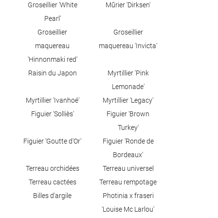
Groseillier 'White
Mûrier 'Dirksen'
Pearl'
Groseillier
Groseillier
maquereau
maquereau 'Invicta'
'Hinnonmaki red'
Raisin du Japon
Myrtillier 'Pink
Lemonade'
Myrtillier 'Ivanhoé'
Myrtillier 'Legacy'
Figuier 'Solliès'
Figuier 'Brown
Turkey'
Figuier 'Goutte d'Or'
Figuier 'Ronde de
Bordeaux'
Terreau orchidées
Terreau universel
Terreau cactées
Terreau rempotage
Billes d'argile
Photinia x fraseri
'Louise Mc Larlou'