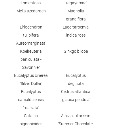
tomentosa
'kagayamae'
Melia azedarach
Magnolia
grandiflora
Liriodendron
Lagerstroemia
tulipifera
indica rose
'Aureomarginata'
Koelreuteria
Ginkgo biloba
paniculata -
Savonnier
Eucalyptus cinerea
Eucalyptus
'Silver Dollar'
deglupta
Eucalyptus
Cedrus atlantica
camaldulensis
'glauca pendula'
'rostrata'
Catalpa
Albizia julibrissin
bignonioides
'Summer Chocolate'