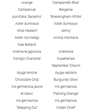
orange
'Campanello Blue'
Campanule
Bergenia
punctata 'Sarastro'
'Bressingham White'
Aster dumosus
Aster dumosus
'Alice Haslam'
'Jenny'
Aster novi-belgii
Arnica montana
'Ada Ballard'
Anémone japonica
Anémone
'Königin Charlotte'
hupehensis
'September Charm'
Ajuga tenorei
Ajuga reptans
'Chocolate Chip'
'Burgundy Glow'
Iris germanica jaune
Iris germanica
et blanc
'Flaming Orange'
Iris germanica
Iris germanica
'Stepping Out'
'Indian Chief'