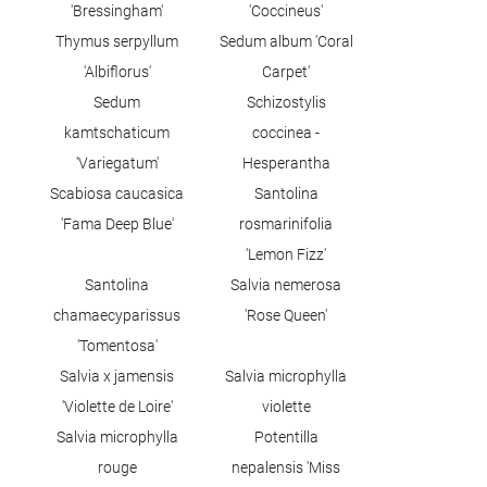
'Bressingham'
'Coccineus'
Thymus serpyllum
Sedum album 'Coral
'Albiflorus'
Carpet'
Sedum
Schizostylis
kamtschaticum
coccinea -
'Variegatum'
Hesperantha
Scabiosa caucasica
Santolina
'Fama Deep Blue'
rosmarinifolia
'Lemon Fizz'
Santolina
Salvia nemerosa
chamaecyparissus
'Rose Queen'
'Tomentosa'
Salvia x jamensis
Salvia microphylla
'Violette de Loire'
violette
Salvia microphylla
Potentilla
rouge
nepalensis 'Miss