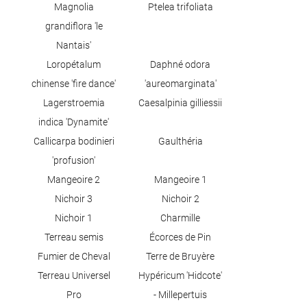
Magnolia
Ptelea trifoliata
grandiflora 'le
Nantais'
Loropétalum
Daphné odora
chinense 'fire dance'
'aureomarginata'
Lagerstroemia
Caesalpinia gilliessii
indica 'Dynamite'
Callicarpa bodinieri
Gaulthéria
'profusion'
Mangeoire 2
Mangeoire 1
Nichoir 3
Nichoir 2
Nichoir 1
Charmille
Terreau semis
Écorces de Pin
Fumier de Cheval
Terre de Bruyère
Terreau Universel
Hypéricum 'Hidcote'
Pro
- Millepertuis