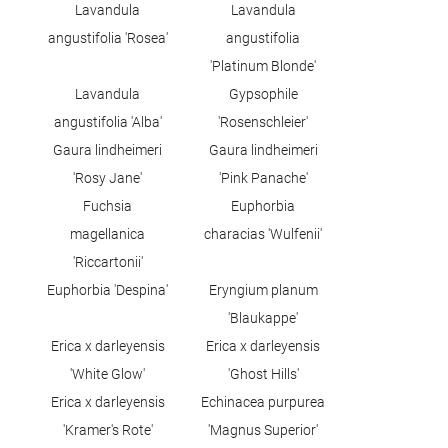
Lavandula
Lavandula
angustifolia 'Rosea'
angustifolia
'Platinum Blonde'
Lavandula
Gypsophile
angustifolia 'Alba'
'Rosenschleier'
Gaura lindheimeri
Gaura lindheimeri
'Rosy Jane'
'Pink Panache'
Fuchsia
Euphorbia
magellanica
characias 'Wulfenii'
'Riccartonii'
Euphorbia 'Despina'
Eryngium planum
'Blaukappe'
Erica x darleyensis
Erica x darleyensis
'White Glow'
'Ghost Hills'
Erica x darleyensis
Echinacea purpurea
'Kramer's Rote'
'Magnus Superior'