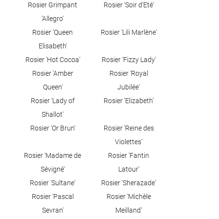
Rosier Grimpant
Rosier 'Soir d'Eté'
'Allegro'
Rosier 'Queen
Rosier 'Lili Marlène'
Elisabeth'
Rosier 'Hot Cocoa'
Rosier 'Fizzy Lady'
Rosier 'Amber
Rosier 'Royal
Queen'
Jubilée'
Rosier 'Lady of
Rosier 'Elizabeth'
Shallot'
Rosier 'Or Brun'
Rosier 'Reine des
Violettes'
Rosier 'Madame de
Rosier 'Fantin
Sévigné'
Latour'
Rosier 'Sultane'
Rosier 'Sherazade'
Rosier 'Pascal
Rosier 'Michèle
Une questio
Sevran'
Meilland'