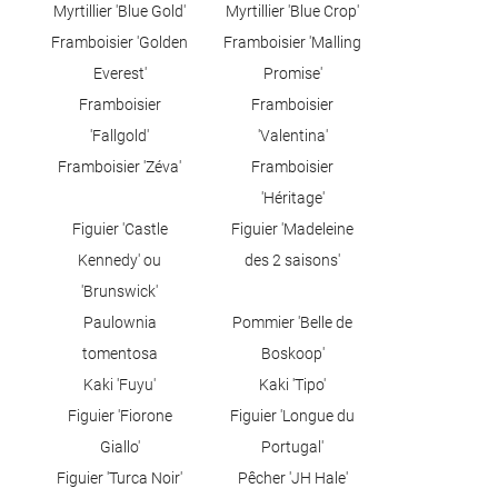
Myrtillier 'Blue Gold'
Myrtillier 'Blue Crop'
Framboisier 'Golden
Framboisier 'Malling
Everest'
Promise'
Framboisier
Framboisier
'Fallgold'
'Valentina'
Framboisier 'Zéva'
Framboisier
'Héritage'
Figuier 'Castle
Figuier 'Madeleine
Kennedy' ou
des 2 saisons'
'Brunswick'
Paulownia
Pommier 'Belle de
tomentosa
Boskoop'
Kaki 'Fuyu'
Kaki 'Tipo'
Figuier 'Fiorone
Figuier 'Longue du
Giallo'
Portugal'
Figuier 'Turca Noir'
Pêcher 'JH Hale'