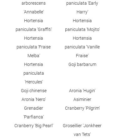
arborescens
paniculata 'Early
'Annabelle'
Harry'
Hortensia
Hortensia
paniculata 'Graffiti'
paniculata 'Mojito'
Hortensia
Hortensia
paniculata 'Fraise
paniculata 'Vanille
Melba'
Fraise'
Hortensia
Goji barbarum
paniculata
'Hercules'
Goji chinense
Aronia 'Hugin'
Aronia 'Nero'
Asiminier
Grenadier
Cranberry 'Pilgrim'
'Parfianca'
Cranberry 'Big Pearl'
Groseillier 'Jonkheer
van Tets'