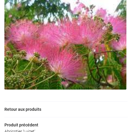
0
€
VALIDER VOTRE PANIER
Retour aux produits
Produit précédent
Une questio
Abricotier 'Luizet'