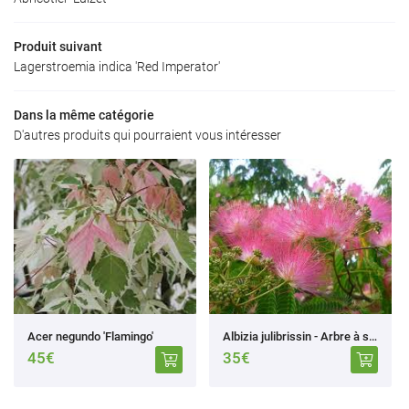
Accueil
Produit suivant
a production
06 23 80 43 0
Lagerstroemia indica 'Red Imperator'
Produits
Dans la même catégorie
Avis
D'autres produits qui pourraient vous intéresser
Actualités
Rejoignez-nous
Contact
Acer negundo 'Flamingo'
Albizia julibrissin - Arbre à soie
45€
35€