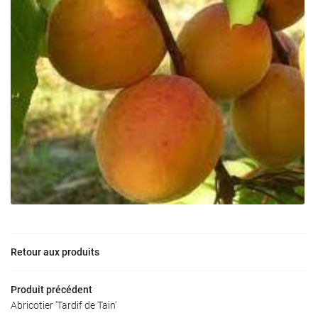
0
€
VALIDER VOTRE PANIER
Retour aux produits
Produit précédent
Une questio
Abricotier 'Tardif de Tain'