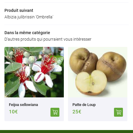
Accueil
Produit suivant
Albizia julibrissin 'Ombrella'
a production
06 23 80 43 0
Produits
Dans la même catégorie
D'autres produits qui pourraient vous intéresser
Avis
Actualités
Rejoignez-nous
Contact
Feijoa sellowiana
Patte de Loup
10€
25€